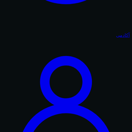
آکادمی